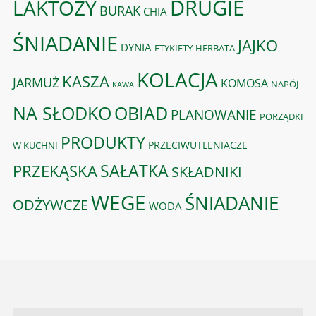
DRUGIE
LAKTOZY
BURAK
CHIA
ŚNIADANIE
JAJKO
DYNIA
ETYKIETY
HERBATA
KOLACJA
KASZA
JARMUŻ
KOMOSA
NAPÓJ
KAWA
OBIAD
NA SŁODKO
PLANOWANIE
PORZĄDKI
PRODUKTY
PRZECIWUTLENIACZE
W KUCHNI
PRZEKĄSKA
SAŁATKA
SKŁADNIKI
WEGE
ŚNIADANIE
ODŻYWCZE
WODA