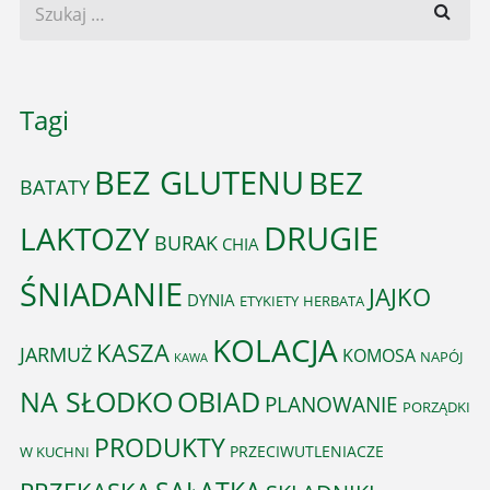
Tagi
BEZ GLUTENU
BEZ
BATATY
DRUGIE
LAKTOZY
BURAK
CHIA
ŚNIADANIE
JAJKO
DYNIA
ETYKIETY
HERBATA
KOLACJA
KASZA
JARMUŻ
KOMOSA
NAPÓJ
KAWA
OBIAD
NA SŁODKO
PLANOWANIE
PORZĄDKI
PRODUKTY
PRZECIWUTLENIACZE
W KUCHNI